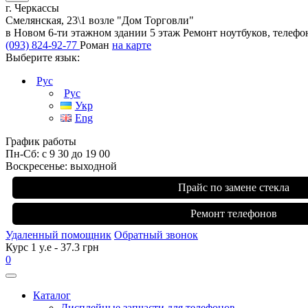
г. Черкассы
Смелянская, 23\1 возле "Дом Торговли"
в Новом 6-ти этажном здании 5 этаж Ремонт ноутбуков, телефо
(093) 824-92-77
Роман
на карте
Выберите язык:
Рус
Рус
Укр
Eng
График работы
Пн-Сб: с 9 30 до 19 00
Воскресенье: выходной
Прайс по замене стекла
Ремонт телефонов
Удаленный помощник
Обратный звонок
Курс 1 y.e - 37.3 грн
0
Каталог
Дисплейные запчасти для телефонов